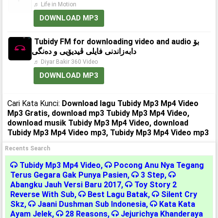
♬ Life in Motion
DOWNLOAD MP3
Tubidy FM for downloading video and audio بۆ
دابەزاندنی فایلی ڤیدیۆیی و دەنگی
♬ Diyar Bakir 360 Video
DOWNLOAD MP3
Cari Kata Kunci:
Download lagu Tubidy Mp3 Mp4 Video
Mp3 Gratis, download mp3 Tubidy Mp3 Mp4 Video,
download musik Tubidy Mp3 Mp4 Video, download
Tubidy Mp3 Mp4 Video mp3, Tubidy Mp3 Mp4 Video mp3
Recents Search
Tubidy Mp3 Mp4 Video
,
Pocong Anu Nya Tegang
Terus Gegara Gak Punya Pasien
,
3 Step
,
Abangku Jauh Versi Baru 2017
,
Toy Story 2
Reverse With Sub
,
Best Lagu Batak
,
Silent Cry
Skz
,
Jaani Dushman Sub Indonesia
,
Kata Kata
Ayam Jelek
,
28 Reasons
,
Jejurichya Khanderaya