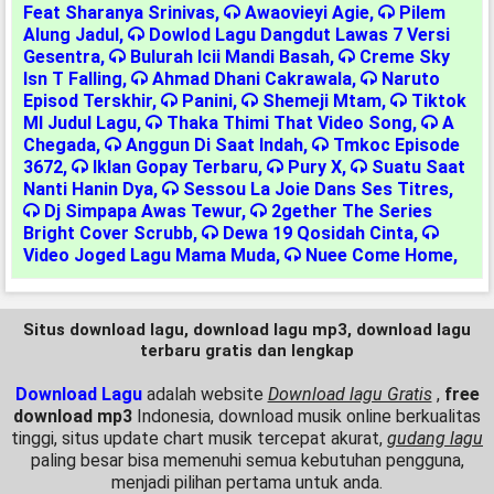
Feat Sharanya Srinivas
,
Awaovieyi Agie
,
Pilem
Alung Jadul
,
Dowlod Lagu Dangdut Lawas 7 Versi
Gesentra
,
Bulurah Icii Mandi Basah
,
Creme Sky
Isn T Falling
,
Ahmad Dhani Cakrawala
,
Naruto
Episod Terskhir
,
Panini
,
Shemeji Mtam
,
Tiktok
Ml Judul Lagu
,
Thaka Thimi That Video Song
,
A
Chegada
,
Anggun Di Saat Indah
,
Tmkoc Episode
3672
,
Iklan Gopay Terbaru
,
Pury X
,
Suatu Saat
Nanti Hanin Dya
,
Sessou La Joie Dans Ses Titres
,
Dj Simpapa Awas Tewur
,
2gether The Series
Bright Cover Scrubb
,
Dewa 19 Qosidah Cinta
,
Video Joged Lagu Mama Muda
,
Nuee Come Home
,
Situs download lagu, download lagu mp3, download lagu
terbaru gratis dan lengkap
Download Lagu
adalah website
Download lagu Gratis
,
free
download mp3
Indonesia, download musik online berkualitas
tinggi, situs update chart musik tercepat akurat,
gudang lagu
paling besar bisa memenuhi semua kebutuhan pengguna,
menjadi pilihan pertama untuk anda.