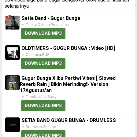
selanjutnya.
Setia Band - Gugur Bunga |
♬ Trinity Optima Production
DOWNLOAD MP3
OLDTIMERS - GUGUR BUNGA : Video [HD]
♬ OldtimersBUS
DOWNLOAD MP3
Gugur Bunga X Ibu Pertiwi Vibes [ Slowed
Reverb Rain ] Bikin Merinding❗- Version
17Agustus'an
♬ FannXeditzz Story
DOWNLOAD MP3
SETIA BAND GUGUR BUNGA - DRUMLESS
♬ Drumless Channel
DOWNLOAD MP3