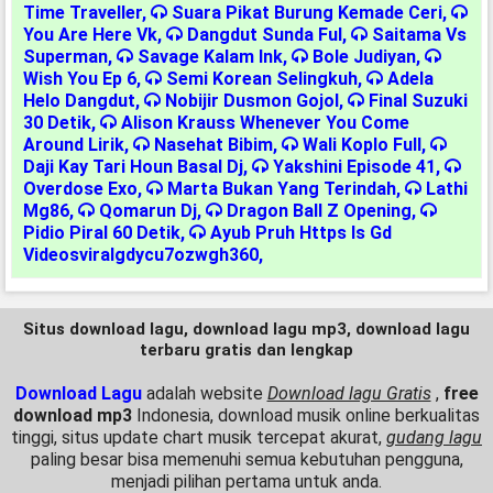
Time Traveller
,
Suara Pikat Burung Kemade Ceri
,
You Are Here Vk
,
Dangdut Sunda Ful
,
Saitama Vs
Superman
,
Savage Kalam Ink
,
Bole Judiyan
,
Wish You Ep 6
,
Semi Korean Selingkuh
,
Adela
Helo Dangdut
,
Nobijir Dusmon Gojol
,
Final Suzuki
30 Detik
,
Alison Krauss Whenever You Come
Around Lirik
,
Nasehat Bibim
,
Wali Koplo Full
,
Daji Kay Tari Houn Basal Dj
,
Yakshini Episode 41
,
Overdose Exo
,
Marta Bukan Yang Terindah
,
Lathi
Mg86
,
Qomarun Dj
,
Dragon Ball Z Opening
,
Pidio Piral 60 Detik
,
Ayub Pruh Https Is Gd
Videosviralgdycu7ozwgh360
,
Situs download lagu, download lagu mp3, download lagu
terbaru gratis dan lengkap
Download Lagu
adalah website
Download lagu Gratis
,
free
download mp3
Indonesia, download musik online berkualitas
tinggi, situs update chart musik tercepat akurat,
gudang lagu
paling besar bisa memenuhi semua kebutuhan pengguna,
menjadi pilihan pertama untuk anda.