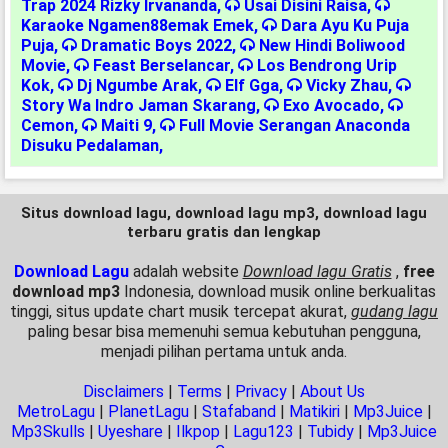
Trap 2024 Rizky Irvananda
,
Usai Disini Raisa
,
Karaoke Ngamen88emak Emek
,
Dara Ayu Ku Puja
Puja
,
Dramatic Boys 2022
,
New Hindi Boliwood
Movie
,
Feast Berselancar
,
Los Bendrong Urip
Kok
,
Dj Ngumbe Arak
,
Elf Gga
,
Vicky Zhau
,
Story Wa Indro Jaman Skarang
,
Exo Avocado
,
Cemon
,
Maiti 9
,
Full Movie Serangan Anaconda
Disuku Pedalaman
,
Situs download lagu, download lagu mp3, download lagu
terbaru gratis dan lengkap
Download Lagu
adalah website
Download lagu Gratis
,
free
download mp3
Indonesia, download musik online berkualitas
tinggi, situs update chart musik tercepat akurat,
gudang lagu
paling besar bisa memenuhi semua kebutuhan pengguna,
menjadi pilihan pertama untuk anda.
Disclaimers
|
Terms
|
Privacy
|
About Us
MetroLagu
|
PlanetLagu
|
Stafaband
|
Matikiri
|
Mp3Juice
|
Mp3Skulls
|
Uyeshare
|
Ilkpop
|
Lagu123
|
Tubidy
|
Mp3Juice