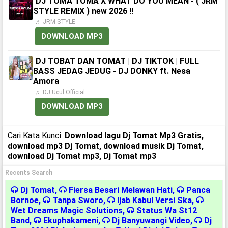
DJ TOMA TOMA X WHAT DO YOU MEAN - ( JRM
STYLE REMIX ) new 2026 ‼️
♬ JRM STYLE
DOWNLOAD MP3
DJ TOBAT DAN TOMAT | DJ TIKTOK | FULL
BASS JEDAG JEDUG - DJ DONKY ft. Nesa
Amora
♬ DJ Ucul Official
DOWNLOAD MP3
Cari Kata Kunci:
Download lagu Dj Tomat Mp3 Gratis,
download mp3 Dj Tomat, download musik Dj Tomat,
download Dj Tomat mp3, Dj Tomat mp3
Recents Search
Dj Tomat
,
Fiersa Besari Melawan Hati
,
Panca
Bornoe
,
Tanpa Sworo
,
Ijab Kabul Versi Ska
,
Wet Dreams Magic Solutions
,
Status Wa St12
Band
,
Ekuphakameni
,
Dj Banyuwangi Video
,
Dj