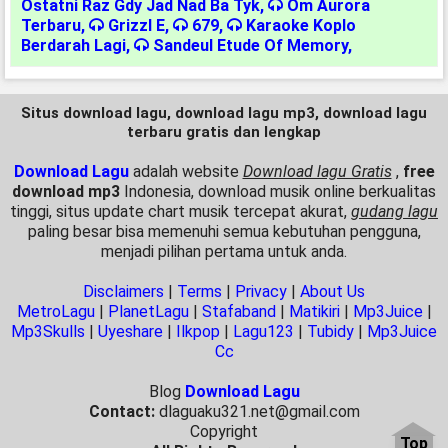
Ostatni Raz Gdy Jad Nad Ba Tyk
,
Om Aurora
Terbaru
,
Grizzl E
,
679
,
Karaoke Koplo
Berdarah Lagi
,
Sandeul Etude Of Memory
,
Situs download lagu, download lagu mp3, download lagu
terbaru gratis dan lengkap
Download Lagu
adalah website
Download lagu Gratis
,
free
download mp3
Indonesia, download musik online berkualitas
tinggi, situs update chart musik tercepat akurat,
gudang lagu
paling besar bisa memenuhi semua kebutuhan pengguna,
menjadi pilihan pertama untuk anda.
Disclaimers
|
Terms
|
Privacy
|
About Us
MetroLagu
|
PlanetLagu
|
Stafaband
|
Matikiri
|
Mp3Juice
|
Mp3Skulls
|
Uyeshare
|
Ilkpop
|
Lagu123
|
Tubidy
|
Mp3Juice
Cc
Blog
Download Lagu
Contact:
dlaguaku321.net@gmail.com
Copyright
Top