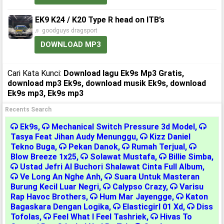
EK9 K24 / K20 Type R head on ITB’s
♬ goodguys dragsport
DOWNLOAD MP3
Cari Kata Kunci:
Download lagu Ek9s Mp3 Gratis,
download mp3 Ek9s, download musik Ek9s, download
Ek9s mp3, Ek9s mp3
Recents Search
Ek9s
,
Mechanical Switch Pressure 3d Model
,
Tasya Feat Jihan Audy Menunggu
,
Kizz Daniel
Tekno Buga
,
Pekan Danok
,
Rumah Terjual
,
Blow Breeze 1x25
,
Solawat Mustafa
,
Billie Simba
,
Ustad Jefri Al Buchori Shalawat Cinta Full Album
,
Ve Long An Nghe Anh
,
Suara Untuk Masteran
Burung Kecil Luar Negri
,
Calypso Crazy
,
Varisu
Rap Havoc Brothers
,
Hum Mar Jayengge
,
Katon
Bagaskara Dengan Logika
,
Elasticgirl 01 Xd
,
Diss
Tofolas
,
Feel What I Feel Tashriek
,
Hivas To