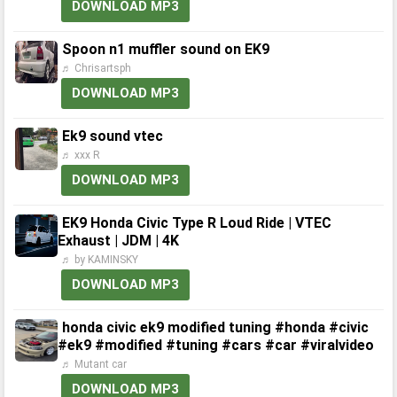
DOWNLOAD MP3
Spoon n1 muffler sound on EK9
♬ Chrisartsph
DOWNLOAD MP3
Ek9 sound vtec
♬ xxx R
DOWNLOAD MP3
EK9 Honda Civic Type R Loud Ride | VTEC
Exhaust | JDM | 4K
♬ by KAMINSKY
DOWNLOAD MP3
honda civic ek9 modified tuning #honda #civic
#ek9 #modified #tuning #cars #car #viralvideo
♬ Mutant car
DOWNLOAD MP3