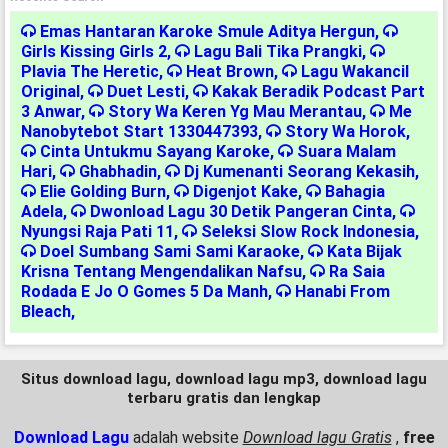
Emas Hantaran Karoke Smule Aditya Hergun
,
Girls Kissing Girls 2
,
Lagu Bali Tika Prangki
,
Plavia The Heretic
,
Heat Brown
,
Lagu Wakancil
Original
,
Duet Lesti
,
Kakak Beradik Podcast Part
3 Anwar
,
Story Wa Keren Yg Mau Merantau
,
Me
Nanobytebot Start 1330447393
,
Story Wa Horok
,
Cinta Untukmu Sayang Karoke
,
Suara Malam
Hari
,
Ghabhadin
,
Dj Kumenanti Seorang Kekasih
,
Elie Golding Burn
,
Digenjot Kake
,
Bahagia
Adela
,
Dwonload Lagu 30 Detik Pangeran Cinta
,
Nyungsi Raja Pati 11
,
Seleksi Slow Rock Indonesia
,
Doel Sumbang Sami Sami Karaoke
,
Kata Bijak
Krisna Tentang Mengendalikan Nafsu
,
Ra Saia
Rodada E Jo O Gomes 5 Da Manh
,
Hanabi From
Bleach
,
Situs download lagu, download lagu mp3, download lagu
terbaru gratis dan lengkap
Download Lagu
adalah website
Download lagu Gratis
,
free