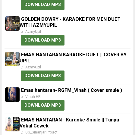
DOWNLOAD MP3
GOLDEN DOWRY - KARAOKE FOR MEN DUET
WITH AZMYUPIL
♬ AzmyUpil
DOWNLOAD MP3
EMAS HANTARAN KARAOKE DUET || COVER BY
UPIL
♬ AzmyUpil
DOWNLOAD MP3
Emas hantaran- RGFM_Vinah ( Cover smule )
♬ Vinah HR
DOWNLOAD MP3
EMAS HANTARAN - Karaoke Smule || Tanpa
Vokal Cewek
♬ GG_Ginanjar Project