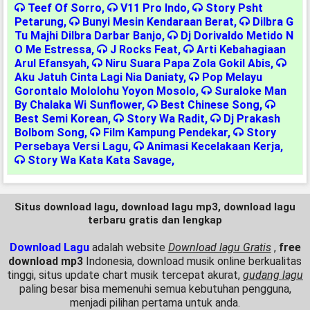
Teef Of Sorro
,
V11 Pro Indo
,
Story Psht
Petarung
,
Bunyi Mesin Kendaraan Berat
,
Dilbra G
Tu Majhi Dilbra Darbar Banjo
,
Dj Dorivaldo Metido N
O Me Estressa
,
J Rocks Feat
,
Arti Kebahagiaan
Arul Efansyah
,
Niru Suara Papa Zola Gokil Abis
,
Aku Jatuh Cinta Lagi Nia Daniaty
,
Pop Melayu
Gorontalo Mololohu Yoyon Mosolo
,
Suraloke Man
By Chalaka Wi Sunflower
,
Best Chinese Song
,
Best Semi Korean
,
Story Wa Radit
,
Dj Prakash
Bolbom Song
,
Film Kampung Pendekar
,
Story
Persebaya Versi Lagu
,
Animasi Kecelakaan Kerja
,
Story Wa Kata Kata Savage
,
Situs download lagu, download lagu mp3, download lagu
terbaru gratis dan lengkap
Download Lagu
adalah website
Download lagu Gratis
,
free
download mp3
Indonesia, download musik online berkualitas
tinggi, situs update chart musik tercepat akurat,
gudang lagu
paling besar bisa memenuhi semua kebutuhan pengguna,
menjadi pilihan pertama untuk anda.