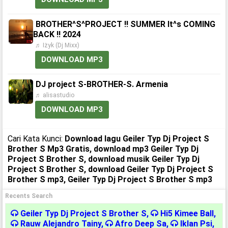
BROTHER^S^PROJECT !! SUMMER It^s COMING
BACK !! 2024
♬ Iżyk (Dj Mixx)
DOWNLOAD MP3
DJ project S-BROTHER-S. Armenia
♬ alisastudio
DOWNLOAD MP3
Cari Kata Kunci:
Download lagu Geiler Typ Dj Project S
Brother S Mp3 Gratis, download mp3 Geiler Typ Dj
Project S Brother S, download musik Geiler Typ Dj
Project S Brother S, download Geiler Typ Dj Project S
Brother S mp3, Geiler Typ Dj Project S Brother S mp3
Recents Search
Geiler Typ Dj Project S Brother S
,
Hi5 Kimee Ball
,
Rauw Alejandro Tainy
,
Afro Deep Sa
,
Iklan Psi
,