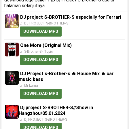
halaman selanjutnya.
DJ project S-BROTHER-S especially for Ferrari
♬ DJ PROJECT S-BROTHER-S
DOWNLOAD MP3
One More (Original Mix)
♬ S-Brother-S - Topic
DOWNLOAD MP3
DJ Project s-Brother-s 🔥 House Mix 🔥 car
music bass
♬ Mr Luma
DOWNLOAD MP3
Dj project S-BROTHER-S//Show in
Hangzhou/05.01.2024
♬ Dj PROJECT S-BROTHER-S
DOWNLOAD MP3