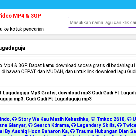
Video MP4 & 3GP
gu ke kotak pencarian.
Lugadaguja
 Mp4 & 3GP, Dapat kamu download secara gratis di bedahlagu12
di bawah CEPAT dan MUDAH, dan untuk link download lagu Gudi G
t Lugadaguja Mp3 Gratis, download mp3 Gudi Gudi Ft Lugada
aguja mp3, Gudi Gudi Ft Lugadaguja mp3
Indo
,
Story Wa Kau Masih Kekasihku
,
Tmkoc 2618
,
U
ne Gianyar
,
Search Kdrama
,
Legendary Skills
,
Twice
Hai By Aashiq Hoon Baharon Ka
,
Trauma Hubungan Dian Sa