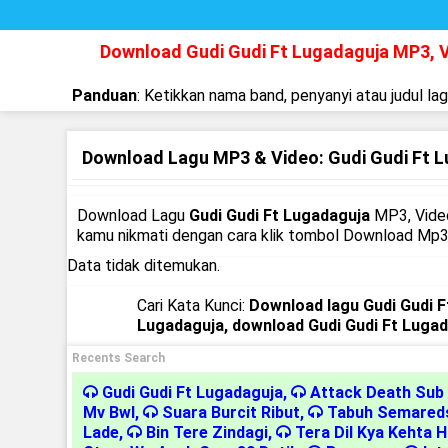
Download Gudi Gudi Ft Lugadaguja MP3, 
Panduan
: Ketikkan nama band, penyanyi atau judul la
Download Lagu MP3 & Video: Gudi Gudi Ft 
Download Lagu
Gudi Gudi Ft Lugadaguja
MP3, Video
kamu nikmati dengan cara klik tombol Download Mp3 
Data tidak ditemukan.
Cari Kata Kunci:
Download lagu Gudi Gudi F
Lugadaguja, download Gudi Gudi Ft Lugad
Recents Search
Gudi Gudi Ft Lugadaguja
,
Attack Death Sub 
Mv Bwl
,
Suara Burcit Ribut
,
Tabuh Semareds
Lade
,
Bin Tere Zindagi
,
Tera Dil Kya Kehta 