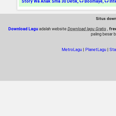
Story Wa Anak Sma 30 Detik
,
Boomaye
,
Int
Situs down
Download Lagu
adalah website
Download lagu Gratis
,
fre
paling besar 
MetroLagu
|
PlanetLagu
|
Sta