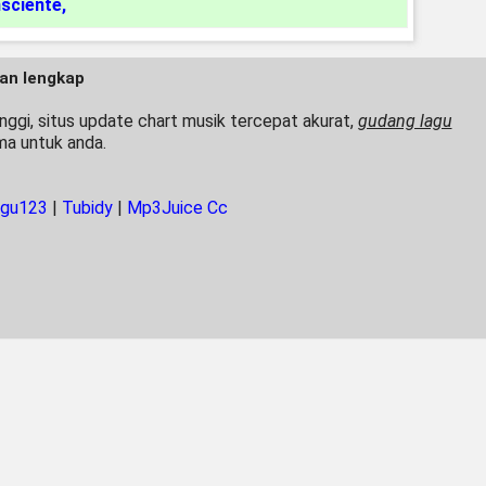
sciente
,
dan lengkap
nggi, situs update chart musik tercepat akurat,
gudang lagu
ma untuk anda.
agu123
|
Tubidy
|
Mp3Juice Cc