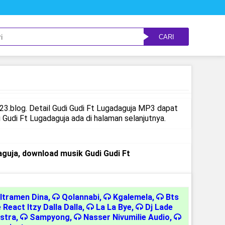
CARI
3.blog. Detail Gudi Gudi Ft Lugadaguja MP3 dapat
udi Ft Lugadaguja ada di halaman selanjutnya.
guja, download musik Gudi Gudi Ft
ltramen Dina
,
Qolannabi
,
Kgalemela
,
Bts
 React Itzy Dalla Dalla
,
La La Bye
,
Dj Lade
stra
,
Sampyong
,
Nasser Nivumilie Audio
,