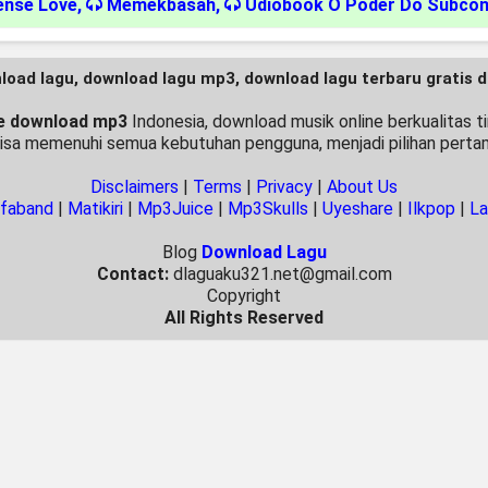
ense Love
,
Memekbasah
,
Udiobook O Poder Do Subcon
load lagu, download lagu mp3, download lagu terbaru gratis 
e download mp3
Indonesia, download musik online berkualitas ti
bisa memenuhi semua kebutuhan pengguna, menjadi pilihan perta
Disclaimers
|
Terms
|
Privacy
|
About Us
faband
|
Matikiri
|
Mp3Juice
|
Mp3Skulls
|
Uyeshare
|
Ilkpop
|
L
Blog
Download Lagu
Contact:
dlaguaku321.net@gmail.com
Copyright
All Rights Reserved