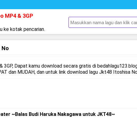
eo MP4 & 3GP
gu ke kotak pencarian.
a No
 3GP, Dapat kamu download secara gratis di bedahlagu123.blog
T dan MUDAH, dan untuk link download lagu Jkt48 Itoshisa No 
eater ~Balas Budi Haruka Nakagawa untuk JKT48~