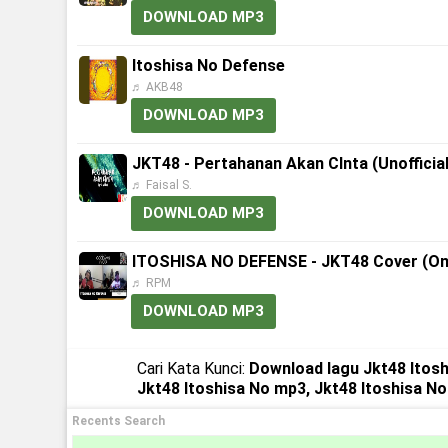
DOWNLOAD MP3
Itoshisa No Defense
♬ AKB48
DOWNLOAD MP3
JKT48 - Pertahanan Akan CInta (Unofficial
♬ Faisal S.
DOWNLOAD MP3
ITOSHISA NO DEFENSE - JKT48 Cover (Onl
♬ RPM
DOWNLOAD MP3
Cari Kata Kunci:
Download lagu Jkt48 Itosh
Jkt48 Itoshisa No mp3, Jkt48 Itoshisa N
Recents Search