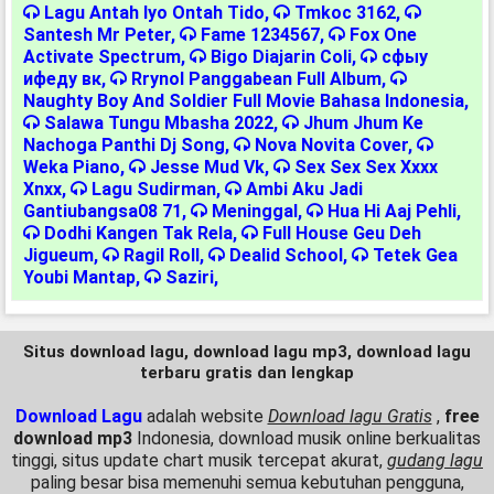
Lagu Antah Iyo Ontah Tido
,
Tmkoc 3162
,
Santesh Mr Peter
,
Fame 1234567
,
Fox One
Activate Spectrum
,
Bigo Diajarin Coli
,
сфыу
ифеду вк
,
Rrynol Panggabean Full Album
,
Naughty Boy And Soldier Full Movie Bahasa Indonesia
,
Salawa Tungu Mbasha 2022
,
Jhum Jhum Ke
Nachoga Panthi Dj Song
,
Nova Novita Cover
,
Weka Piano
,
Jesse Mud Vk
,
Sex Sex Sex Xxxx
Xnxx
,
Lagu Sudirman
,
Ambi Aku Jadi
Gantiubangsa08 71
,
Meninggal
,
Hua Hi Aaj Pehli
,
Dodhi Kangen Tak Rela
,
Full House Geu Deh
Jigueum
,
Ragil Roll
,
Dealid School
,
Tetek Gea
Youbi Mantap
,
Saziri
,
Situs download lagu, download lagu mp3, download lagu
terbaru gratis dan lengkap
Download Lagu
adalah website
Download lagu Gratis
,
free
download mp3
Indonesia, download musik online berkualitas
tinggi, situs update chart musik tercepat akurat,
gudang lagu
paling besar bisa memenuhi semua kebutuhan pengguna,