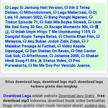
Lagu Si Jantung Hati Version
,
Itih S Tetep
Demen
,
Mthondolovani
,
Lagu Maherzain
,
Dj
Lala 10 Januari 2022
,
Bang Pengki Ngamen
,
Tmkuc Episode 71
,
Sabi Mia Boyka Sloweb
,
Love
Me Sad Song 30 Sec
,
Xscape Moments 90s
,
僕
は
,
Indah Unyin Https T Me Unyinkuning 1159
,
Dangdut Koplo Tampa Batas
,
Chintia Khan Film
,
Melaysia
,
Aku Bukan Jodoh Zidin Zidan
,
7
Malaikat Penjaga Al Fatihah
,
Video Kepala
Dipenggal
,
Dan Sheilan On Seven
,
Obb Canter
Guk Guk
,
Aftethouse
,
Johanna 2005
,
Shakat
Hindi Song Ft Bts Jk Status Video
,
Pns
Purwakarta
,
No Me Doy Por Vencido Juanse
,
Situs download lagu, download lagu mp3, download lagu
terbaru gratis dan lengkap
Download Lagu
adalah website
Download lagu Gratis
,
free
download mp3
Indonesia, download musik online berkualitas
tinggi, situs update chart musik tercepat akurat,
gudang lagu