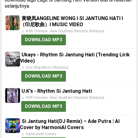
selanjutnya.
黄晓凤ANGELINE WONG I SI JANTUNG HATI I
（印尼歌曲）I MUSIC VIDEO
♬ NSR Chinese - New Southern Records Malaysia
DOWNLOAD MP3
Ukays - Rhythm Si Jantung Hati (Trending Lirik
Video)
♬ One Stop Music Malaysia
DOWNLOAD MP3
U.K's - Rhythm Si Jantung Hati
♬ NSR Chinese - New Southern Records Malaysia
DOWNLOAD MP3
Si Jantung Hati(DJ Remix) – Ade Putra | AI
Cover by HarmoniAI Covers
♬ HarmoniAI Covers