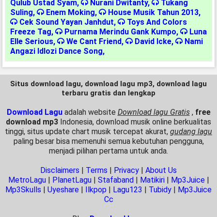
Qulub Ustad Syam
,
Nurani Dwitanty
,
Tukang
Suling
,
Enem Moking
,
House Musik Tahun 2013
,
Cek Sound Yayan Janhdut
,
Toys And Colors
Freeze Tag
,
Purnama Merindu Gank Kumpo
,
Luna
Elle Serious
,
We Cant Friend
,
David Icke
,
Nami
Angazi Idlozi Dance Song
,
Situs download lagu, download lagu mp3, download lagu
terbaru gratis dan lengkap
Download Lagu
adalah website
Download lagu Gratis
,
free
download mp3
Indonesia, download musik online berkualitas
tinggi, situs update chart musik tercepat akurat,
gudang lagu
paling besar bisa memenuhi semua kebutuhan pengguna,
menjadi pilihan pertama untuk anda.
Disclaimers
|
Terms
|
Privacy
|
About Us
MetroLagu
|
PlanetLagu
|
Stafaband
|
Matikiri
|
Mp3Juice
|
Mp3Skulls
|
Uyeshare
|
Ilkpop
|
Lagu123
|
Tubidy
|
Mp3Juice
Cc