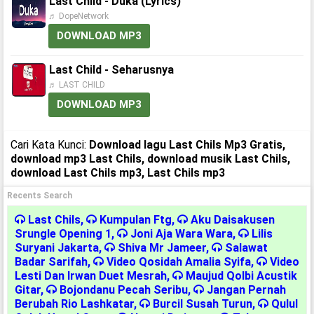
Last Child - Duka (Lyrics)
♬ DopeNetwork
DOWNLOAD MP3
Last Child - Seharusnya
♬ LAST CHILD
DOWNLOAD MP3
Cari Kata Kunci:
Download lagu Last Chils Mp3 Gratis,
download mp3 Last Chils, download musik Last Chils,
download Last Chils mp3, Last Chils mp3
Recents Search
Last Chils
,
Kumpulan Ftg
,
Aku Daisakusen
Srungle Opening 1
,
Joni Aja Wara Wara
,
Lilis
Suryani Jakarta
,
Shiva Mr Jameer
,
Salawat
Badar Sarifah
,
Video Qosidah Amalia Syifa
,
Video
Lesti Dan Irwan Duet Mesrah
,
Maujud Qolbi Acustik
Gitar
,
Bojondanu Pecah Seribu
,
Jangan Pernah
Berubah Rio Lashkatar
,
Burcil Susah Turun
,
Qulul