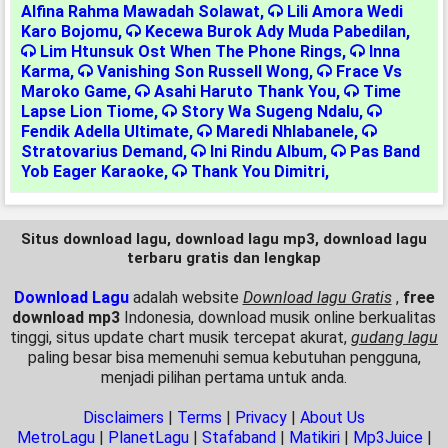
Alfina Rahma Mawadah Solawat
,
Lili Amora Wedi
Karo Bojomu
,
Kecewa Burok Ady Muda Pabedilan
,
Lim Htunsuk Ost When The Phone Rings
,
Inna
Karma
,
Vanishing Son Russell Wong
,
Frace Vs
Maroko Game
,
Asahi Haruto Thank You
,
Time
Lapse Lion Tiome
,
Story Wa Sugeng Ndalu
,
Fendik Adella Ultimate
,
Maredi Nhlabanele
,
Stratovarius Demand
,
Ini Rindu Album
,
Pas Band
Yob Eager Karaoke
,
Thank You Dimitri
,
Situs download lagu, download lagu mp3, download lagu
terbaru gratis dan lengkap
Download Lagu
adalah website
Download lagu Gratis
,
free
download mp3
Indonesia, download musik online berkualitas
tinggi, situs update chart musik tercepat akurat,
gudang lagu
paling besar bisa memenuhi semua kebutuhan pengguna,
menjadi pilihan pertama untuk anda.
Disclaimers
|
Terms
|
Privacy
|
About Us
MetroLagu
|
PlanetLagu
|
Stafaband
|
Matikiri
|
Mp3Juice
|