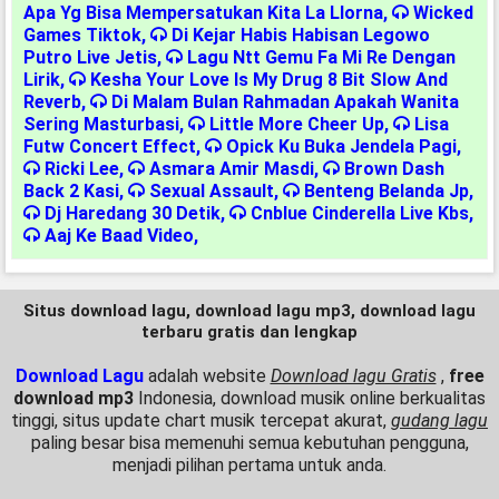
Apa Yg Bisa Mempersatukan Kita La Llorna
,
Wicked
Games Tiktok
,
Di Kejar Habis Habisan Legowo
Putro Live Jetis
,
Lagu Ntt Gemu Fa Mi Re Dengan
Lirik
,
Kesha Your Love Is My Drug 8 Bit Slow And
Reverb
,
Di Malam Bulan Rahmadan Apakah Wanita
Sering Masturbasi
,
Little More Cheer Up
,
Lisa
Futw Concert Effect
,
Opick Ku Buka Jendela Pagi
,
Ricki Lee
,
Asmara Amir Masdi
,
Brown Dash
Back 2 Kasi
,
Sexual Assault
,
Benteng Belanda Jp
,
Dj Haredang 30 Detik
,
Cnblue Cinderella Live Kbs
,
Aaj Ke Baad Video
,
Situs download lagu, download lagu mp3, download lagu
terbaru gratis dan lengkap
Download Lagu
adalah website
Download lagu Gratis
,
free
download mp3
Indonesia, download musik online berkualitas
tinggi, situs update chart musik tercepat akurat,
gudang lagu
paling besar bisa memenuhi semua kebutuhan pengguna,
menjadi pilihan pertama untuk anda.