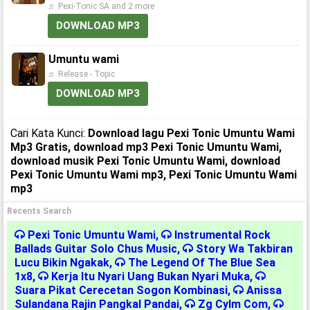
♬ Pexi-Tonic SA and 2 more
DOWNLOAD MP3
Umuntu wami
♬ Release - Topic
DOWNLOAD MP3
Cari Kata Kunci:
Download lagu Pexi Tonic Umuntu Wami
Mp3 Gratis, download mp3 Pexi Tonic Umuntu Wami,
download musik Pexi Tonic Umuntu Wami, download
Pexi Tonic Umuntu Wami mp3, Pexi Tonic Umuntu Wami
mp3
Recents Search
Pexi Tonic Umuntu Wami
,
Instrumental Rock
Ballads Guitar Solo Chus Music
,
Story Wa Takbiran
Lucu Bikin Ngakak
,
The Legend Of The Blue Sea
1x8
,
Kerja Itu Nyari Uang Bukan Nyari Muka
,
Suara Pikat Cerecetan Sogon Kombinasi
,
Anissa
Sulandana Rajin Pangkal Pandai
,
Zg Cylm Com
,