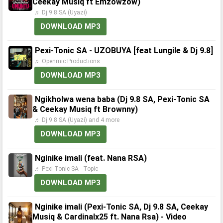
Ceekay Musiq ft Emzowzow)
♬ Dj 9.8 SA (Uyazi)
DOWNLOAD MP3
Pexi-Tonic SA - UZOBUYA [feat Lungile & Dj 9.8]
♬ Openmic Productions
DOWNLOAD MP3
Ngikholwa wena baba (Dj 9.8 SA, Pexi-Tonic SA
& Ceekay Musiq ft Brownny)
♬ Dj 9.8 SA (Uyazi) and 4 more
DOWNLOAD MP3
Nginike imali (feat. Nana RSA)
♬ Pexi-Tonic SA - Topic
DOWNLOAD MP3
Nginike imali (Pexi-Tonic SA, Dj 9.8 SA, Ceekay
Musiq & Cardinalx25 ft. Nana Rsa) - Video