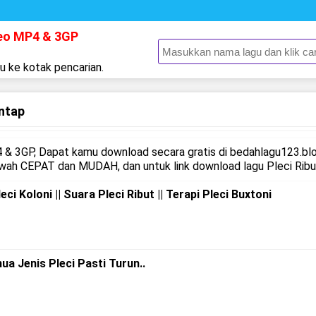
deo MP4 & 3GP
gu ke kotak pencarian.
ntap
& 3GP, Dapat kamu download secara gratis di bedahlagu123.blo
wah CEPAT dan MUDAH, dan untuk link download lagu Pleci Ribut
ci Koloni || Suara Pleci Ribut || Terapi Pleci Buxtoni
ua Jenis Pleci Pasti Turun..