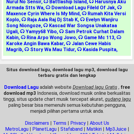
Nurul No Sensir
,
Battlaship Island
,
Harusnya Aku
Armada Stts Wa
,
Download Lagu Fileld Of Jak
,
Maxence Cyrin Where Is My Mind
,
Rumah Kita Versi
Koplo
,
Raja Aala Raj Dj Stab K
,
Evelyn Wanjiru
Song Niongoze
,
Kascad War Songsa Unakataa
Ugali
,
Yamyy68 Yibo
,
Sam Petrok Curhat Dalam
Kabin
,
Rina Arpo Wong Jowo
,
Game Mc 113
,
Karoke Angin Bawa Kabar
,
Jalan Cewe Habis
Magrib
,
Story Wa Mau Tidur
,
Kasida Puspita
,
Situs download lagu, download lagu mp3, download lagu
terbaru gratis dan lengkap
Download Lagu
adalah website
Download lagu Gratis
,
free
download mp3
Indonesia, download musik online berkualitas
tinggi, situs update chart musik tercepat akurat,
gudang lagu
paling besar bisa memenuhi semua kebutuhan pengguna,
menjadi pilihan pertama untuk anda.
Disclaimers
|
Terms
|
Privacy
|
About Us
MetroLagu
|
PlanetLagu
|
Stafaband
|
Matikiri
|
Mp3Juice
|