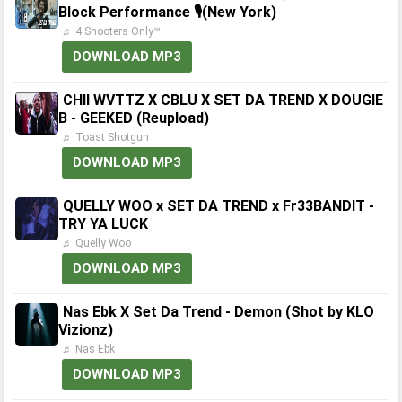
Block Performance 🎙(New York)
♬ 4 Shooters Only™
DOWNLOAD MP3
CHII WVTTZ X CBLU X SET DA TREND X DOUGIE
B - GEEKED (Reupload)
♬ Toast Shotgun
DOWNLOAD MP3
QUELLY WOO x SET DA TREND x Fr33BANDIT -
TRY YA LUCK
♬ Quelly Woo
DOWNLOAD MP3
Nas Ebk X Set Da Trend - Demon (Shot by KLO
Vizionz)
♬ Nas Ebk
DOWNLOAD MP3