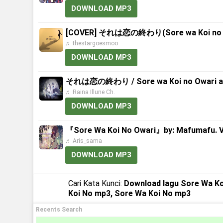
DOWNLOAD MP3
[COVER] それは恋の終わり(Sore wa Koi no Owari
♬ thestargoesmoo
DOWNLOAD MP3
それは恋の終わり / Sore wa Koi no Owari acous
♬ Raina Illune Ch.
DOWNLOAD MP3
『Sore Wa Koi No Owari』by: Mafumafu. Vid
♬ Aris_sama
DOWNLOAD MP3
Cari Kata Kunci:
Download lagu Sore Wa Ko
Koi No mp3, Sore Wa Koi No mp3
Recents Search