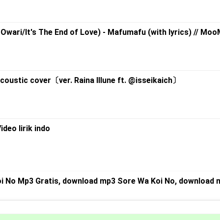
/It's The End of Love) - Mafumafu (with lyrics) // Mo
tic cover〔ver. Raina Illune ft. @isseikaich〕
eo lirik indo
i No Mp3 Gratis, download mp3 Sore Wa Koi No, download 