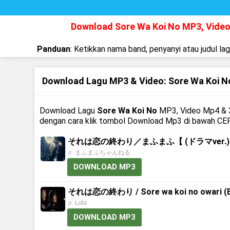
Download Sore Wa Koi No MP3, Vide
Panduan
: Ketikkan nama band, penyanyi atau judul la
Download Lagu MP3 & Video: Sore Wa Koi N
Download Lagu
Sore Wa Koi No
MP3, Video Mp4 & 3
dengan cara klik tombol Download Mp3 di bawah CEP
それは恋の終わり／まふまふ【 (ドラマver.
♬ まふまふちゃんねる
DOWNLOAD MP3
それは恋の終わり / Sore wa koi no owari (En
♬ Lola
DOWNLOAD MP3