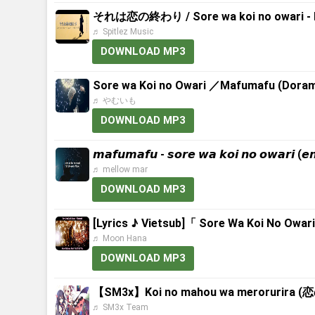
それは恋の終わり / Sore wa koi no owari - Ma
♬ Spitlez Music
DOWNLOAD MP3
Sore wa Koi no Owari ／Mafumafu (Dorama
♬ やむいも
DOWNLOAD MP3
𝙢𝙖𝙛𝙪𝙢𝙖𝙛𝙪 - 𝙨𝙤𝙧𝙚 𝙬𝙖 𝙠𝙤𝙞 𝙣𝙤 𝙤𝙬𝙖𝙧𝙞 (𝙚
♬ mellow mar
DOWNLOAD MP3
[Lyrics ♪ Vietsub]「 Sore Wa Koi No Owa
♬ Moon Hana
DOWNLOAD MP3
【SM3x】Koi no mahou wa merorurira
♬ SM3x Team