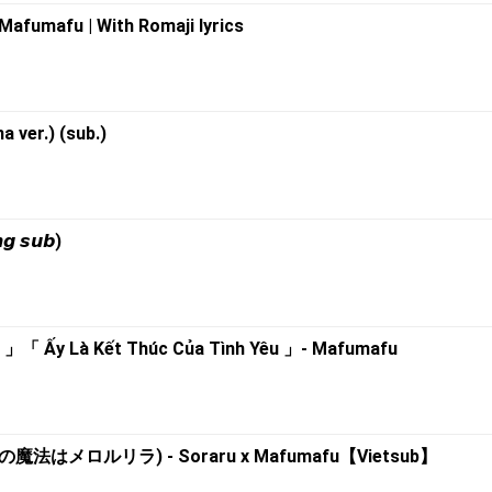
fumafu | With Romaji lyrics
 ver.) (sub.)
𝙜 𝙨𝙪𝙗)
ri 」「 Ấy Là Kết Thúc Của Tình Yêu 」- Mafumafu
 (恋の魔法はメロルリラ) - Soraru x Mafumafu【Vietsub】