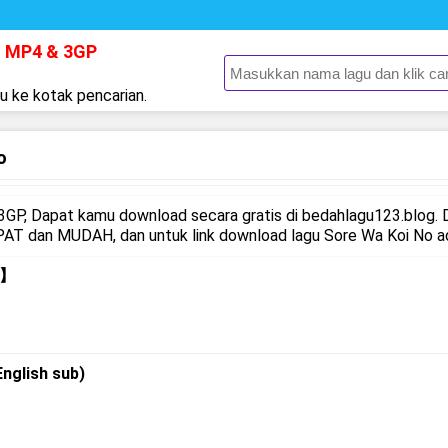
o MP4 & 3GP
gu ke kotak pencarian.
o
GP, Dapat kamu download secara gratis di bedahlagu123.blog. 
AT dan MUDAH, dan untuk link download lagu Sore Wa Koi No ada
)】
glish sub)