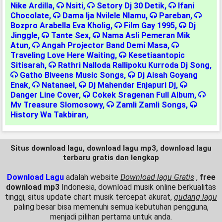
Nike Ardilla
,
Nsiti
,
Setory Dj 30 Detik
,
Ifani
Chocolate
,
Dama Ija Nvilele Nlamu
,
Pareban
,
Bozpro Arabella Eva Kholig
,
Film Gay 1995
,
Dj
Jinggle
,
Tante Sex
,
Nama Asli Pemeran Mik
Atun
,
Angah Projector Band Demi Masa
,
Traveling Love Here Waiting
,
Kesetiaantopic
Sitisarah
,
Rathri Nalloda Rallipoku Kurroda Dj Song
,
Gatho Biveens Music Songs
,
Dj Aisah Goyang
Enak
,
Natanael
,
Dj Mahendar Enjapuri Dj
,
Danger Line Cover
,
Cokek Sragenan Full Album
,
Mv Treasure Slomosowy
,
Zamli Zamli Songs
,
History Wa Takbiran
,
Situs download lagu, download lagu mp3, download lagu
terbaru gratis dan lengkap
Download Lagu
adalah website
Download lagu Gratis
,
free
download mp3
Indonesia, download musik online berkualitas
tinggi, situs update chart musik tercepat akurat,
gudang lagu
paling besar bisa memenuhi semua kebutuhan pengguna,
menjadi pilihan pertama untuk anda.