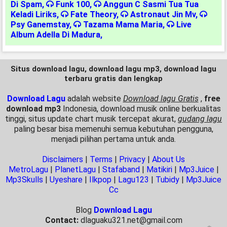
Di Spam
,
Funk 100
,
Anggun C Sasmi Tua Tua
Keladi Liriks
,
Fate Theory
,
Astronaut Jin Mv
,
Psy Ganemstay
,
Tazama Mama Maria
,
Live
Album Adella Di Madura
,
Situs download lagu, download lagu mp3, download lagu
terbaru gratis dan lengkap
Download Lagu
adalah website
Download lagu Gratis
,
free
download mp3
Indonesia, download musik online berkualitas
tinggi, situs update chart musik tercepat akurat,
gudang lagu
paling besar bisa memenuhi semua kebutuhan pengguna,
menjadi pilihan pertama untuk anda.
Disclaimers
|
Terms
|
Privacy
|
About Us
MetroLagu
|
PlanetLagu
|
Stafaband
|
Matikiri
|
Mp3Juice
|
Mp3Skulls
|
Uyeshare
|
Ilkpop
|
Lagu123
|
Tubidy
|
Mp3Juice
Cc
Blog
Download Lagu
Contact:
dlaguaku321.net@gmail.com