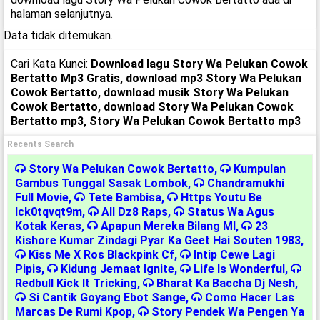
halaman selanjutnya.
Data tidak ditemukan.
Cari Kata Kunci:
Download lagu Story Wa Pelukan Cowok
Bertatto Mp3 Gratis, download mp3 Story Wa Pelukan
Cowok Bertatto, download musik Story Wa Pelukan
Cowok Bertatto, download Story Wa Pelukan Cowok
Bertatto mp3, Story Wa Pelukan Cowok Bertatto mp3
Recents Search
Story Wa Pelukan Cowok Bertatto
,
Kumpulan
Gambus Tunggal Sasak Lombok
,
Chandramukhi
Full Movie
,
Tete Bambisa
,
Https Youtu Be
Ick0tqvqt9m
,
All Dz8 Raps
,
Status Wa Agus
Kotak Keras
,
Apapun Mereka Bilang Ml
,
23
Kishore Kumar Zindagi Pyar Ka Geet Hai Souten 1983
,
Kiss Me X Ros Blackpink Cf
,
Intip Cewe Lagi
Pipis
,
Kidung Jemaat Ignite
,
Life Is Wonderful
,
Redbull Kick It Tricking
,
Bharat Ka Baccha Dj Nesh
,
Si Cantik Goyang Ebot Sange
,
Como Hacer Las
Marcas De Rumi Kpop
,
Story Pendek Wa Pengen Ya