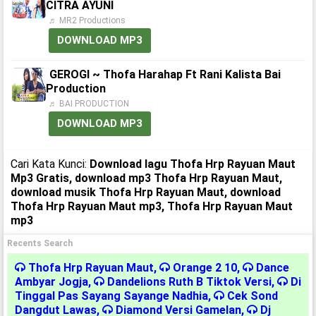
CITRA AYUNI
♬ MR2 Productions
DOWNLOAD MP3
GEROGI ~ Thofa Harahap Ft Rani Kalista Bai
Production
♬ BAI PRODUCTION
DOWNLOAD MP3
Cari Kata Kunci:
Download lagu Thofa Hrp Rayuan Maut
Mp3 Gratis, download mp3 Thofa Hrp Rayuan Maut,
download musik Thofa Hrp Rayuan Maut, download
Thofa Hrp Rayuan Maut mp3, Thofa Hrp Rayuan Maut
mp3
Recents Search
Thofa Hrp Rayuan Maut
,
Orange 2 10
,
Dance
Ambyar Jogja
,
Dandelions Ruth B Tiktok Versi
,
Di
Tinggal Pas Sayang Sayange Nadhia
,
Cek Sond
Dangdut Lawas
,
Diamond Versi Gamelan
,
Dj