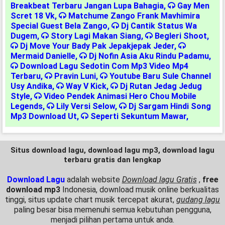
Breakbeat Terbaru Jangan Lupa Bahagia
,
Gay Men
Scret 18 Vk
,
Matchume Zango Frank Mavhimira
Special Guest Bela Zango
,
Dj Cantik Status Wa
Dugem
,
Story Lagi Makan Siang
,
Begleri Shoot
,
Dj Move Your Bady Pak Jepakjepak Jeder
,
Mermaid Danielle
,
Dj Nofin Asia Aku Rindu Padamu
,
Download Lagu Sedotin Com Mp3 Video Mp4
Terbaru
,
Pravin Luni
,
Youtube Baru Sule Channel
Usy Andika
,
Way V Kick
,
Dj Rutan Jedag Jedug
Style
,
Video Pendek Animasi Hero Chou Mobile
Legends
,
Lily Versi Selow
,
Dj Sargam Hindi Song
Mp3 Download Ut
,
Seperti Sekuntum Mawar
,
Situs download lagu, download lagu mp3, download lagu
terbaru gratis dan lengkap
Download Lagu
adalah website
Download lagu Gratis
,
free
download mp3
Indonesia, download musik online berkualitas
tinggi, situs update chart musik tercepat akurat,
gudang lagu
paling besar bisa memenuhi semua kebutuhan pengguna,
menjadi pilihan pertama untuk anda.